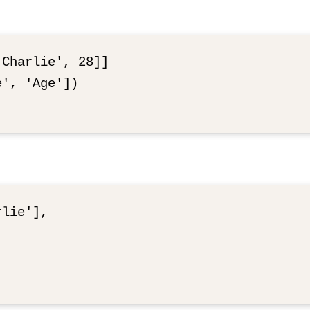
Charlie', 28]]

', 'Age'])

lie'],
