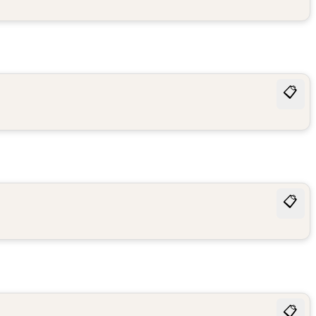
📋
📋
📋