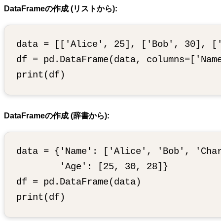
DataFrameの作成 (リストから):
data = [['Alice', 25], ['Bob', 30], ['
df = pd.DataFrame(data, columns=['Name
DataFrameの作成 (辞書から):
data = {'Name': ['Alice', 'Bob', 'Char
        'Age': [25, 30, 28]}

df = pd.DataFrame(data)
