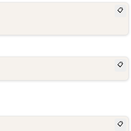
📋
📋
📋